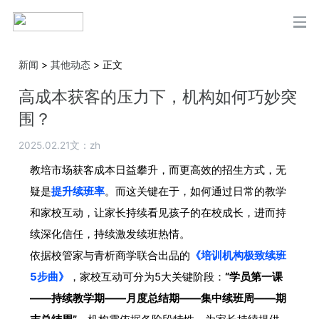
>
>
正文
新闻
其他动态
高成本获客的压力下，机构如何巧妙突
围？
2025.02.21
文：zh
教培市场获客成本日益攀升，而更高效的招生方式，无
疑是
提升续班率
。而这关键在于，如何通过日常的教学
和家校互动，让家长持续看见孩子的在校成长，进而持
续深化信任，持续激发续班热情。
依据校管家与青析商学联合出品的
《培训机构极致续班
5步曲》
，家校互动可分为5大关键阶段：
“学员第一课
——持续教学期——月度总结期——集中续班周——期