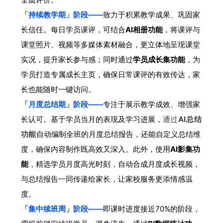
「持续教学期」阶段——
致力于积累教学成果、巩固家
长信任。每日学员课评，可结合
AI相册功能
，将课评与
课堂照片、视频等多媒体素材融合，更立体地呈现课堂
实况，提升家长参与感；同时通过
学员成长集功能
，为
学员打造专属成长主页，确保日常课评的有效传达，家
长也能随时一键访问。
「月度总结期」阶段——
专注于展示教学成效、增强家
长认可。基于学员当月的表现及学习进展，
通过
AI总结
功能
自动编制全班的月度总结报告，还能自定义总结维
度，确保内容制作既高效又深入。此外，使用
AI影集功
能
，精选学员月度高光时刻，自动合成月度成长视频，
与总结报告一同传递给家长，让家校服务更添情感温
度。
「集中续班周」阶段——
即课时进度接近70%的阶段，