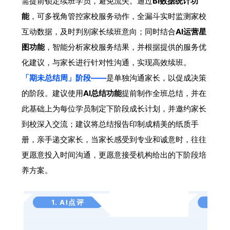
需提前锁定续班学员，避免流失。通过
BI数据统计功
能
，可多视角管控家校服务动作，全漏斗实时监测家校
互动数据，及时判别家长续班意向；同时结合
AI运营星
图功能
，智能分析家校服务结果，并根据提供的服务优
化建议，与家长进行针对性沟通，实现高效续班。
「期未总结周」阶段——
是单独沟通家长，以促成决策
的阶段。建议使用
AI总结功能
提前制作全班总结，并在
此基础上为每位学员制定下阶段成长计划，并邀约家长
到校深入交流；建议将总结报告印制成精美的纸质手
册，亲手递交家长，当家长感受到专业和诚意时，往往
更愿意投入时间沟通，更愿意接受机构给出的下阶段培
养方案。
1. AI点评
2. 