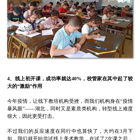
4、线上初开课，成功率就达40%，校管家在其中起了较
大的“激励”作用
今年疫情，让线下教培机构受挫，而我们机构身在“疫情
暴风眼”——湖北，同时又是素质类机构，转型线上难度
很大，因此更受打击。
不过我们的反应速度在同行中也算快了，大约在3月下
旬，我们就开始尝试线上美术教学，在试了2次课之后，