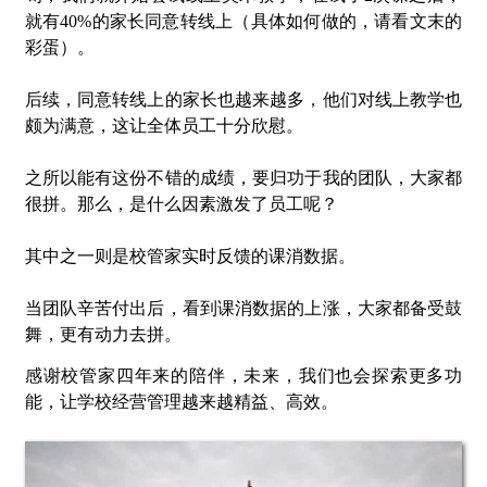
就有40%的家长同意转线上（具体如何做的，请看文末的
彩蛋）。
后续，同意转线上的家长也越来越多，他们对线上教学也
颇为满意，这让全体员工十分欣慰。
之所以能有这份不错的成绩，要归功于我的团队，大家都
很拼。那么，是什么因素激发了员工呢？
其中之一则是校管家实时反馈的课消数据。
当团队辛苦付出后，看到课消数据的上涨，大家都备受鼓
舞，更有动力去拼。
感谢校管家四年来的陪伴，未来，我们也会探索更多功
能，让学校经营管理越来越精益、高效。