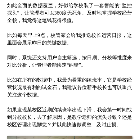
如此全面的数据覆盖，好似给学校装了一套智能的“监控
探头”，让管理者可以360度无死角、及时地掌握学校经营
全貌，我觉得这笔钱花得很值。
比如每天早上9点，校管家会给我推送校长运营日报，这
里面会展示昨日的关键数据。
同时，系统还支持用户自主筛选，按日期、分校等维度来
对比分析，让管理者能快速“纠错”。
比如在所有的数据中，我最为看重的续班率，它是学校经
营状况最有利的试金石，我建议各位新手校长也可以重点
关注这个数据。
如果发现某校区近期的续班率出现下滑，我会第一时间找
到分校校长，去了解原因，是教学老师的流失导致？还是
校区管理出现懈怠？并以此快速做调整，及时止损。