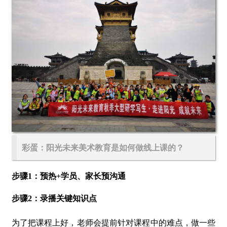
彩蛋：阳光未来美术教育是如何做线上课的？
步骤1：预热+学员、家长预沟通
步骤2：录播关键知识点
为了把课程上好，老师会提前针对课程中的难点，做一些