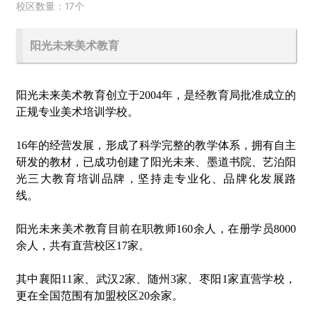
校区数量：17个
阳光未来美术教育
阳光未来美术教育创立于2004年，是经教育局批准成立的
正规专业美术培训学校。
16年的经营发展，形成了科学完整的教学体系，拥有自主
研发的教材，已成功创建了阳光未来、墨道书院、艺泊阳
光三大教育培训品牌，坚持走专业化、品牌化发展路
线。
阳光未来美术教育目前在职教师160余人，在册学员8000
余人，共有直营校区17家。
其中襄阳11家、武汉2家、随州3家、枣阳1家直营学校，
更在全国范围有加盟校区20余家。