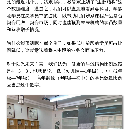
比如最近几个月，我观察到，校管家上线了“生源结构”这
个数据维度，通过它，我们可以直观地看到各科目、学龄
段学员在总学员中的占比，以帮助我们辨别课程产品是否
契合用户、契合市场，同时也能预测未来机构的学员数量
和营收增长情况。
为什么能预测呢？举个例子，如果低年龄段的学员所占比
例降低，这就意味着将来中段的业务会面临压力。
对于阳光未来而言，我们认为，健康的生源结构比例应该
是4：3：3，也就是说，低（幼儿园—1年级）、中（2年
级—3年级）、高年龄段（4年级—初中）的学员数量比例
应当是这个数字。